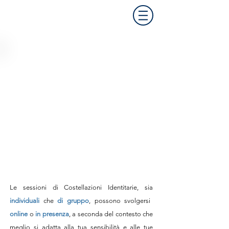
Le sessioni di Costellazioni Identitarie,
sia
individuali
che
di gruppo
,
possono svolgersi
online
o
in presenza
, a seconda del contesto che
meglio si adatta alla tua sensibilità e alle tue