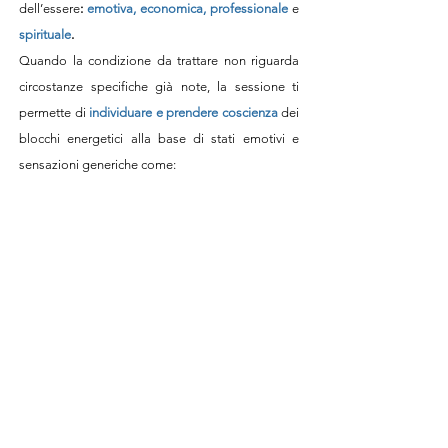
dell’essere
:
emotiva, economica, professionale
e
spirituale
.
Quando la condizione da trattare non riguarda
circostanze specifiche già note, la sessione ti
permette di
individuare e prendere coscienza
dei
blocchi energetici alla base di stati emotivi e
sensazioni generiche come:
stanchezza, assenza di entusiasmo e
partecipazione;
ansia, incertezza e preoccupazione eccessive;
iper responsabilità e
invasione del proprio
spazio vitale;
mancanza di riconoscimento e senso di
invisibilità