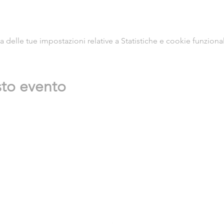
delle tue impostazioni relative a Statistiche e cookie funzional
sto evento
A&L Studio
Via Gran San Bernardo 13, 20154 Milano
MM Lilla, stop Cenisio
Costellazioni Identitarie © all rights reserved 2022