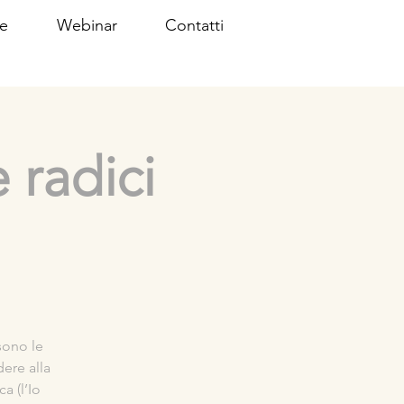
e
Webinar
Contatti
 radici
 sono le
dere alla
a (l’Io