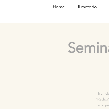
Home
Il metodo
Semina
Tra i d
“Radici”
magia 