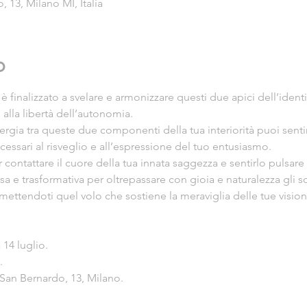
 13, Milano MI, Italia
o
 finalizzato a svelare e armonizzare questi due apici dell’ident
alla libertà dell’autonomia.
ergia tra queste due componenti della tua interiorità puoi sentir
essari al risveglio e all’espressione del tuo entusiasmo.
ontattare il cuore della tua innata saggezza e sentirlo pulsare 
sa e trasformativa per oltrepassare con gioia e naturalezza gli sc
mettendoti quel volo che sostiene la meraviglia delle tue visioni 
4 luglio.



San Bernardo, 13, Milano.