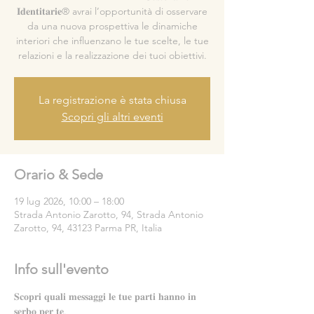
𝐈𝐝𝐞𝐧𝐭𝐢𝐭𝐚𝐫𝐢𝐞® avrai l’opportunità di osservare
da una nuova prospettiva le dinamiche
interiori che influenzano le tue scelte, le tue
relazioni e la realizzazione dei tuoi obiettivi.
La registrazione è stata chiusa
Scopri gli altri eventi
Orario & Sede
19 lug 2026, 10:00 – 18:00
Strada Antonio Zarotto, 94, Strada Antonio
Zarotto, 94, 43123 Parma PR, Italia
Info sull'evento
𝐒𝐜𝐨𝐩𝐫𝐢 𝐪𝐮𝐚𝐥𝐢 𝐦𝐞𝐬𝐬𝐚𝐠𝐠𝐢 𝐥𝐞 𝐭𝐮𝐞 𝐩𝐚𝐫𝐭𝐢 𝐡𝐚𝐧𝐧𝐨 𝐢𝐧 
𝐬𝐞𝐫𝐛𝐨 𝐩𝐞𝐫 𝐭𝐞.