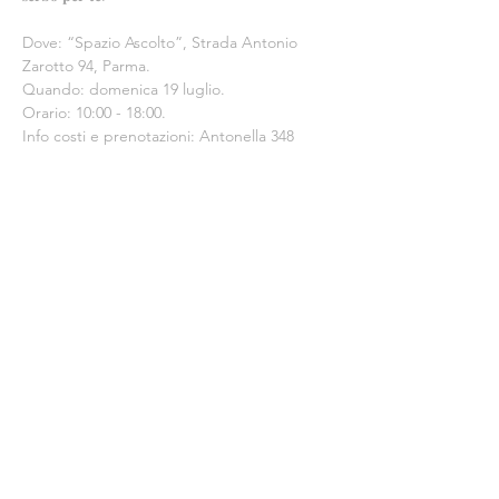
Dove: “Spazio Ascolto”, Strada Antonio 
Zarotto 94, Parma.
Quando: domenica 19 luglio.
Orario: 10:00 - 18:00.
Info costi e prenotazioni: Antonella 348 
2831539.
Condividi questo evento
A&L Studio
Via Gran San Bernardo 13, 20154 Milano
MM Lilla, stop Cenisio
Costellazioni Identitarie © all rights reserved