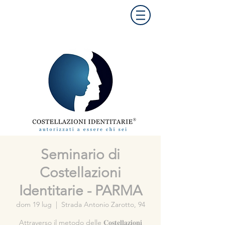
Seminario di
Costellazioni
Identitarie - PARMA
dom 19 lug
  |  
Strada Antonio Zarotto, 94
Attraverso il metodo delle 𝐂𝐨𝐬𝐭𝐞𝐥𝐥𝐚𝐳𝐢𝐨𝐧𝐢